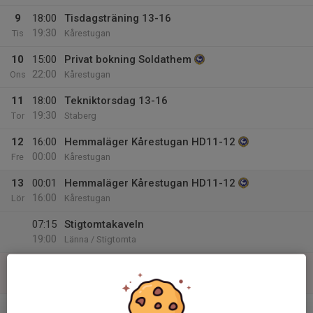
9
18:00
Tisdagsträning 13-16
19:30
Tis
Kårestugan
10
15:00
Privat bokning Soldathem
22:00
Ons
Kårestugan
11
18:00
Tekniktorsdag 13-16
19:30
Tor
Staberg
12
16:00
Hemmaläger Kårestugan HD11-12
00:00
Fre
Kårestugan
13
00:01
Hemmaläger Kårestugan HD11-12
16:00
Lör
Kårestugan
07:15
Stigtomtakaveln
19:00
Länna / Stigtomta
14
09:30
Stigtomtakavlen 13-16
16:00
Sön
Slätmossen
v.16