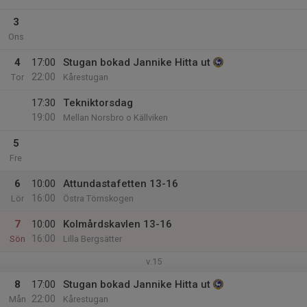
3
Ons
4
17:00
Stugan bokad Jannike Hitta ut
22:00
Tor
Kårestugan
17:30
Tekniktorsdag
19:00
Mellan Norsbro o Källviken
5
Fre
6
10:00
Attundastafetten 13-16
16:00
Lör
Östra Törnskogen
7
10:00
Kolmårdskavlen 13-16
16:00
Sön
Lilla Bergsätter
v.15
8
17:00
Stugan bokad Jannike Hitta ut
22:00
Mån
Kårestugan