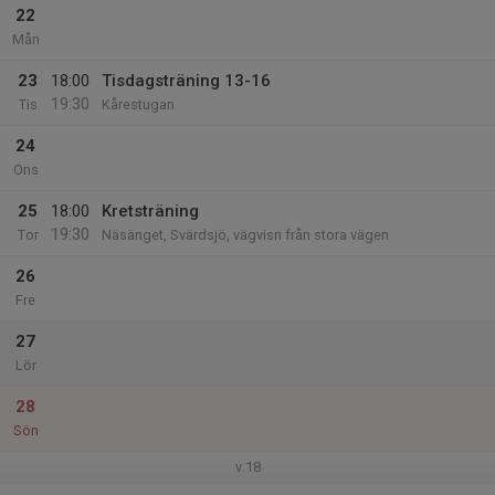
22
Mån
23
18:00
Tisdagsträning 13-16
19:30
Tis
Kårestugan
24
Ons
25
18:00
Kretsträning
19:30
Tor
Näsänget, Svärdsjö, vägvisn från stora vägen
26
Fre
27
Lör
28
Sön
v.18