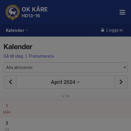
OK KÅRE
HD13-16
Logga in
Kalender
Kalender
Gå till idag
|
Prenumerera
April 2024
v.14
1
Mån
2
Tis