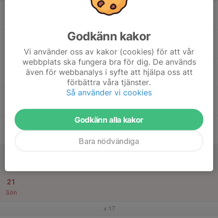
15
Mån
Godkänn kakor
16
18:00
Tisdagsträning 13-16
19:30
Tis
Kårestugan
Vi använder oss av kakor (cookies) för att vår
webbplats ska fungera bra för dig. De används
17
15:00
Martin Holth 10 mila
även för webbanalys i syfte att hjälpa oss att
22:00
Ons
Kårestugan
förbättra våra tjänster.
Så använder vi cookies
18
18:00
Tekniktorsdag 13-16
19:30
Tor
Stångtjärn
Godkänn alla kakor
19
Fre
Bara nödvändiga
20
14:00
Privat bokning Slätta SK
17:00
Lör
Kårestugan
21
Sön
v.17