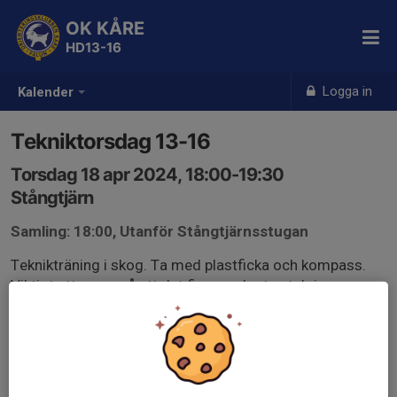
OK KÅRE
HD13-16
Logga in
Kalender
Tekniktorsdag 13-16
Torsdag 18 apr 2024, 18:00-19:30
Stångtjärn
Samling: 18:00, Utanför Stångtjärnsstugan
Teknikträning i skog. Ta med plastficka och kompass.
Viktigt att svara så att det finns en karta utskriven.