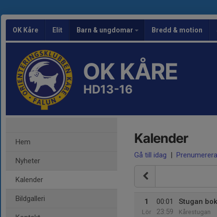
OK Kåre
Elit
Barn & ungdomar
Bredd & motion
OK KÅRE
HD13-16
Kalender
Hem
Gå till idag
|
Prenumerer
Nyheter
Kalender
Bildgalleri
1
00:01
Stugan bok
23:59
Lör
Kårestugan