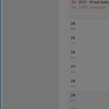
23
00:01
Privat bok
15:00
Sön
Kårestugan
24
Mån
25
Tis
26
Ons
27
Tor
28
Fre
29
Lör