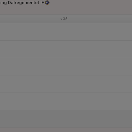
ning Dalregementet IF
v.35