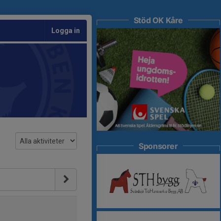
Stöd OK Kåre
Logga in
Sponsorer