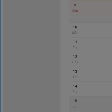
9
Sön
10
Mån
11
Tis
12
Ons
13
Tor
14
Fre
15
Lör