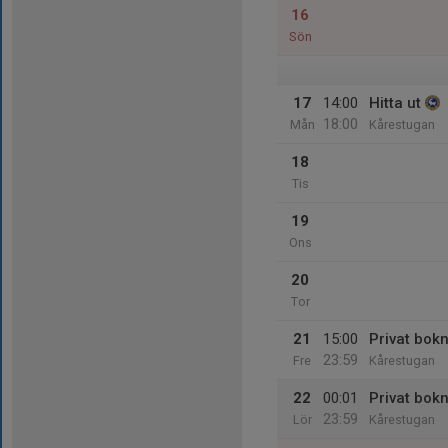
16
Sön
17
14:00
Hitta ut
18:00
Mån
Kårestugan
18
Tis
19
Ons
20
Tor
21
15:00
Privat bok
23:59
Fre
Kårestugan
22
00:01
Privat bok
23:59
Lör
Kårestugan