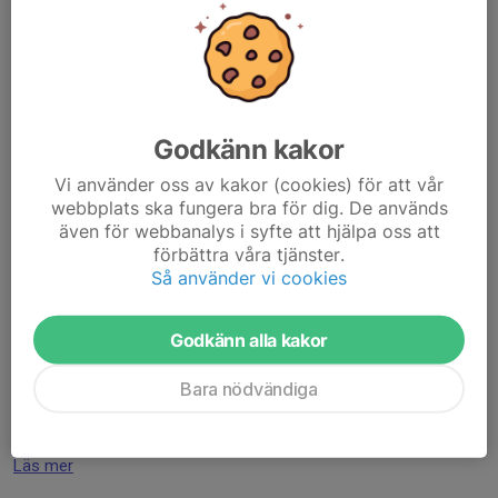
26 apr, 16:18
0 kommentarer
På tisdag 28/4 startar vi upp säsongen. Vi kommer inleda med
lite snabb information till föräldrar, medan barnen leker.
Godkänn kakor
Vi är många barn från Kartkul som vill fortsätta med oss i
Kontrolljägarna, vilket är fantastiskt!...
Vi använder oss av kakor (cookies) för att vår
Läs mer
webbplats ska fungera bra för dig. De används
även för webbanalys i syfte att hjälpa oss att
förbättra våra tjänster.
Uppstart höstsäsongen 25 Kartkul
Så använder vi cookies
11 aug 2025
0 kommentarer
Hej allesammans och hoppas ni haft en fin sommar.
Godkänn alla kakor
Planeringen inför orienteriengs hösttermin är i full gång och vi
Bara nödvändiga
återkommer inom kort med mer information om uppstart och
var vi samlas.
MVH Ledarna Kartkul
Läs mer