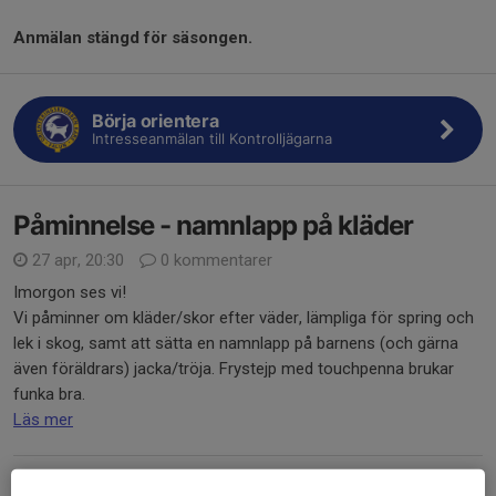
Anmälan stängd för säsongen.
Börja orientera
Intresseanmälan till Kontrolljägarna
Påminnelse - namnlapp på kläder
27 apr, 20:30
0 kommentarer
Imorgon ses vi!
Vi påminner om kläder/skor efter väder, lämpliga för spring och
lek i skog, samt att sätta en namnlapp på barnens (och gärna
även föräldrars) jacka/tröja. Frystejp med touchpenna brukar
funka bra.
Läs mer
Uppstart Kontrolljägarna - våren 2026