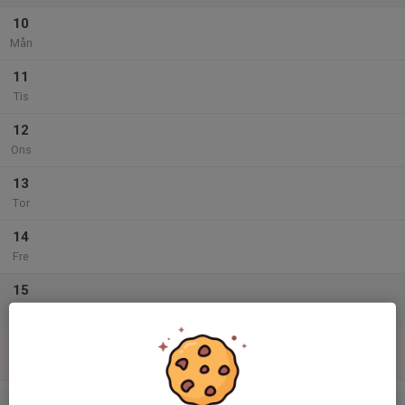
10
Mån
11
Tis
12
Ons
13
Tor
14
Fre
15
Lör
16
Sön
v.34