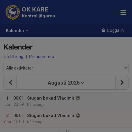
OK KÅRE
Kontrolljägarna
Logga in
Kalender
Kalender
Gå till idag
|
Prenumerera
Augusti 2026
1
00:01
Stugan bokad Vladimir
23:59
Lör
Kårestugan
2
00:01
Stugan bokad Vladimir
15:00
Sön
Kårestugan
v.32