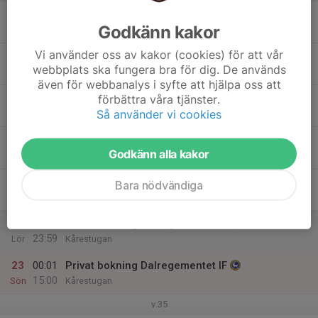
17
14:00
Hitta ut
Godkänn kakor
18:00
Mån
Kårestugan
Vi använder oss av kakor (cookies) för att vår
18
webbplats ska fungera bra för dig. De används
Tis
även för webbanalys i syfte att hjälpa oss att
19
förbättra våra tjänster.
Så använder vi cookies
Ons
20
Godkänn alla kakor
Tor
21
15:00
Privat bokning Dalregementet IF
Bara nödvändiga
23:59
Fre
Kårestugan
22
00:01
Privat bokning Dalregementet IF
23:59
Lör
Kårestugan
23
00:01
Privat bokning Dalregementet IF
15:00
Sön
Kårestugan
v.35