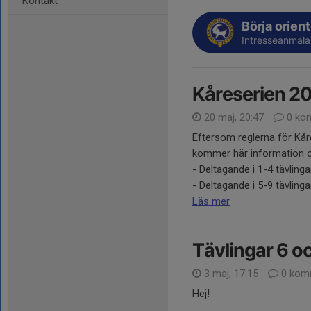
Kontakt
Börja orien
Intresseanmäla
Kåreserien 2
20 maj, 20:47
0 ko
Eftersom reglerna för Kår
kommer här information o
- Deltagande i 1-4 tävlinga
- Deltagande i 5-9 tävlingar
Läs mer
Tävlingar 6 o
3 maj, 17:15
0 kom
Hej!