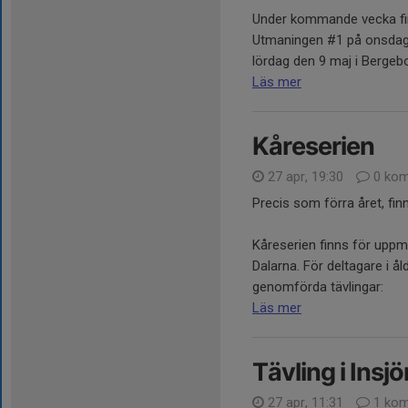
Under kommande vecka finns
Utmaningen #1 på onsdag 
lördag den 9 maj i Bergebo.
Läs mer
Kåreserien
27 apr, 19:30
0 kom
Precis som förra året, fin
Kåreserien finns för uppmu
Dalarna. För deltagare i å
genomförda tävlingar:
Läs mer
Tävling i Insjö
27 apr, 11:31
1 kom