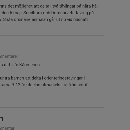
 det möjlighet att delta i två tävlingar på nära håll:
den 6 maj i Sundborn och Domnarvets tävling på
 Sista ordinarie anmälan går ut nu vid midnatt....
mentarer
ns det i år Kåreserien.
ntra barnen att delta i orienteringstävlingar i
ldrarna 9-12 år utdelas utmärkelse utifrån antal
n
mentar