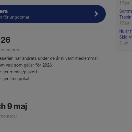
17 jun
tera
Somm
n för ungdomar
Tränin
12 jun
Nu är 
Skid-V
026
8 jun
mmentarer
eserien har ändrats under de år ni varit medlemmar
m vad som gäller för 2026:
r ger medalj/plakett.
 ger liten pokal.
ch 9 maj
mentarer