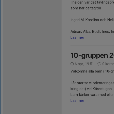
I helgen var det tävlingsp
som har deltagit!!!
Ingrid M, Karolina och Nell
Adrian, Alba, Bodil, Ines, I
Läs mer
10-gruppen 
6 apr, 19:51
0 komm
Välkomna alla barn i 10-g
I år startar vi orienteri
kring det) vid Kårestugan.
barn tänker vara med eller.
Läs mer