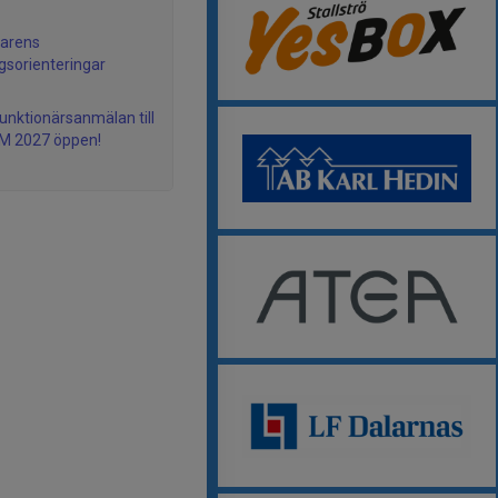
arens
gsorienteringar
funktionärsanmälan till
M 2027 öppen!