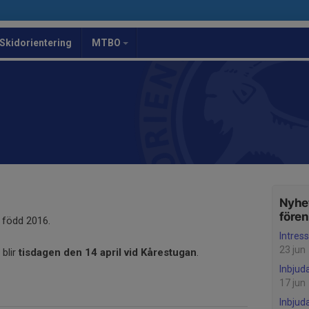
Skidorientering
MTBO
Nyhet
före
 född 2016.
Intre
23 jun
 blir
tisdagen den
14 april vid Kårestugan
.
Inbjud
17 jun
Inbjud