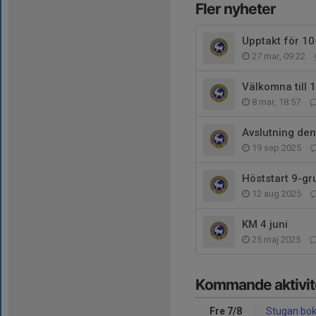
Fler nyheter
Upptakt för 1
27 mar, 09:22
Välkomna till 
8 mar, 18:57
Avslutning de
19 sep 2025
Höststart 9-g
12 aug 2025
KM 4 juni
25 maj 2025
Kommande aktivit
Fre 7/8
Stugan bok