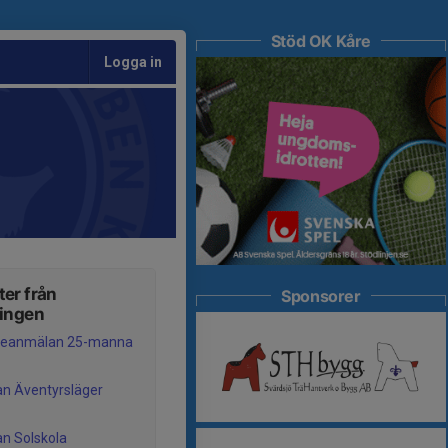
Stöd OK Kåre
Logga in
er från
Sponsorer
ningen
sseanmälan 25-manna
an Äventyrsläger
an Solskola