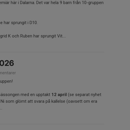
remiär här i Dalarna. Det var hela 9 barn från 10-gruppen
ie har sprungit i D10.
ngrid K och Ruben har sprungit Vit....
2026
entarer
ruppen!
ngssässongen med en upptakt
12 april
(se separat nyhet
 Ni som glömt att svara på kallelse (oavsett om era
..