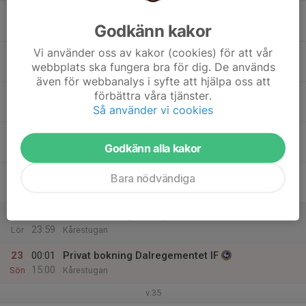
17
14:00
Hitta ut
Godkänn kakor
18:00
Mån
Kårestugan
Vi använder oss av kakor (cookies) för att vår
18
webbplats ska fungera bra för dig. De används
Tis
även för webbanalys i syfte att hjälpa oss att
19
förbättra våra tjänster.
Så använder vi cookies
Ons
20
Godkänn alla kakor
Tor
21
15:00
Privat bokning Dalregementet IF
Bara nödvändiga
23:59
Fre
Kårestugan
22
00:01
Privat bokning Dalregementet IF
23:59
Lör
Kårestugan
23
00:01
Privat bokning Dalregementet IF
15:00
Sön
Kårestugan
v.35