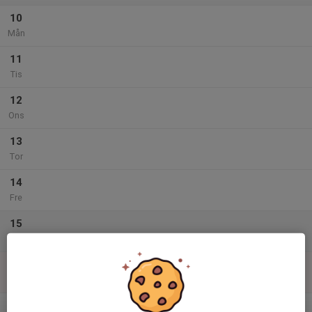
10
Mån
11
Tis
12
Ons
13
Tor
14
Fre
15
Lör
16
Sön
v.34