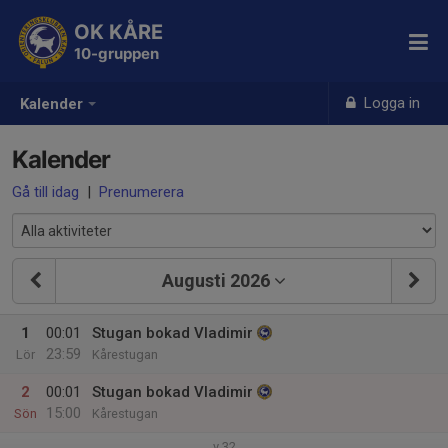
OK KÅRE
10-gruppen
Logga in
Kalender
Kalender
Gå till idag
|
Prenumerera
Augusti 2026
1
00:01
Stugan bokad Vladimir
23:59
Lör
Kårestugan
2
00:01
Stugan bokad Vladimir
15:00
Sön
Kårestugan
v.32