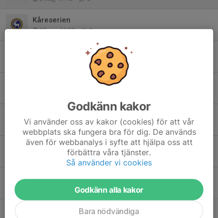
Kåreserien
27 apr, 19:30
0
Tävling i Insjön
27 apr, 11:31
1
10-gruppen 2026
6 apr, 19:51
0
Godkänn kakor
Upptakt för 10-gruppen!
Vi använder oss av kakor (cookies) för att vår
27 mar, 09:22
1
webbplats ska fungera bra för dig. De används
även för webbanalys i syfte att hjälpa oss att
Välkomna till 10-gruppen!
förbättra våra tjänster.
8 mar, 18:57
0
Så använder vi cookies
Avslutning den 30 september
Godkänn alla kakor
19 sep 2025
0
Höststart 9-gruppen
Bara nödvändiga