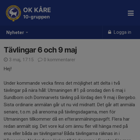
OK KÅRE
10-gruppen
Logga in
Nyheter
Tävlingar 6 och 9 maj
3 maj, 17:15
0 kommentarer
Hej!
Under kommande vecka finns det möjlighet att delta i två
tävlingar på nära håll: Utmaningen #1 på onsdag den 6 maj i
Sundborn och Domnarvets tävling på lördag den 9 maj i Bergebo.
Sista ordinarie anmälan går ut nu vid midnatt. Det går att anmäla
senare, t.o.m. på arenorna på tävlingsdagarna, men för
Utmaningen tillkommer då en efteranmälningsavgift. Flera har
redan anmält sig. Det vore kul om ännu fler vill hänga med på
ena eller båda av tävlingarna! Båda tävlingarna räknas in i