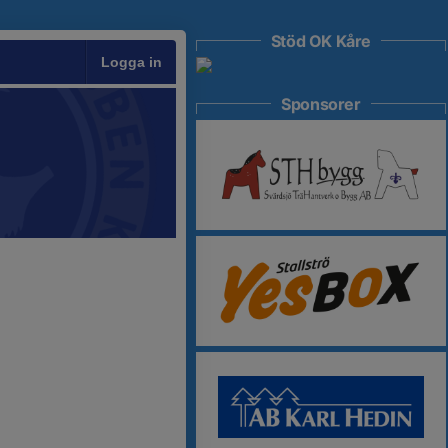
Stöd OK Kåre
Logga in
Sponsorer