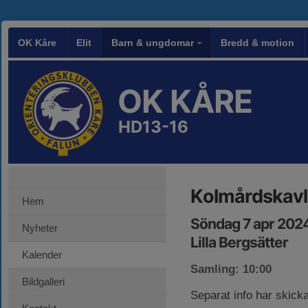
OK Kåre
Elit
Barn & ungdomar
Bredd & motion
OK KÅRE
HD13-16
Kolmårdskavl
Hem
Söndag 7 apr 2024
Nyheter
Lilla Bergsätter
Kalender
Samling: 10:00
Bildgalleri
Separat info har skicka