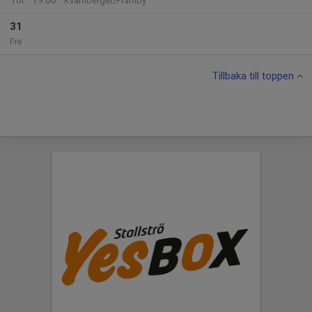
19:00
Tor
Kvarnberget/Främby
31
Fre
Tillbaka till toppen