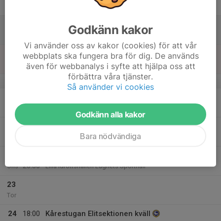
Fre
18
12:00
Kårestugan uthyrd
Godkänn kakor
18:00
Lör
Kårestugan
Vi använder oss av kakor (cookies) för att vår
19
webbplats ska fungera bra för dig. De används
Sön
även för webbanalys i syfte att hjälpa oss att
förbättra våra tjänster.
v.12
Så använder vi cookies
20
Mån
Godkänn alla kakor
21
Bara nödvändiga
Tis
22
19:00
Kårestyrka
20:30
Ons
Lilla idrottshallen Lugnets Sporthall
23
Tor
24
18:00
Kårestugan Elitsektionen kväll