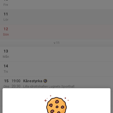
Fre
11
Lör
12
Sön
v.11
13
Mån
14
Tis
15
19:00
Kårestyrka
20:30
Ons
Lilla idrottshallen Lugnets Sporthall
16
Tor
17