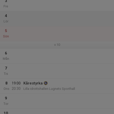
3
Fre
4
Lör
5
Sön
v.10
6
Mån
7
Tis
8
19:00
Kårestyrka
20:30
Ons
Lilla idrottshallen Lugnets Sporthall
9
Tor
10