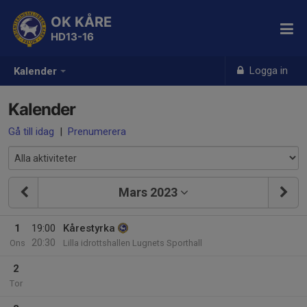
OK KÅRE
HD13-16
Logga in
Kalender
Kalender
Gå till idag
|
Prenumerera
Mars 2023
1
19:00
Kårestyrka
20:30
Ons
Lilla idrottshallen Lugnets Sporthall
2
Tor