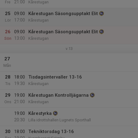
21:00
Fre
Kårestugan
25
09:00
Kårestugan Säsongsupptakt Elit
17:00
Lör
Kårestugan
26
09:00
Kårestugan Säsongsupptakt Elit
13:00
Sön
Kårestugan
v.13
27
Mån
28
18:00
Tisdagsintervaller 13-16
19:30
Tis
Kårestugan
29
19:00
Kårestugan Kontrolljägarna
21:00
Ons
Kårestugan
19:00
Kårestyrka
20:30
Lilla idrottshallen Lugnets Sporthall
30
18:00
Tekniktorsdag 13-16