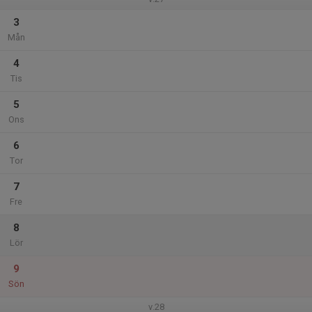
3
Mån
4
Tis
5
Ons
6
Tor
7
Fre
8
Lör
9
Sön
v.28