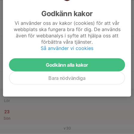
17
Godkänn kakor
Mån
Vi använder oss av kakor (cookies) för att vår
18
webbplats ska fungera bra för dig. De används
Tis
även för webbanalys i syfte att hjälpa oss att
19
förbättra våra tjänster.
Så använder vi cookies
Ons
20
10:30
Sprintstafett-träning
Godkänn alla kakor
11:30
Tor
Regementsområdet
21
Bara nödvändiga
Fre
22
Lör
23
Sön
v.30