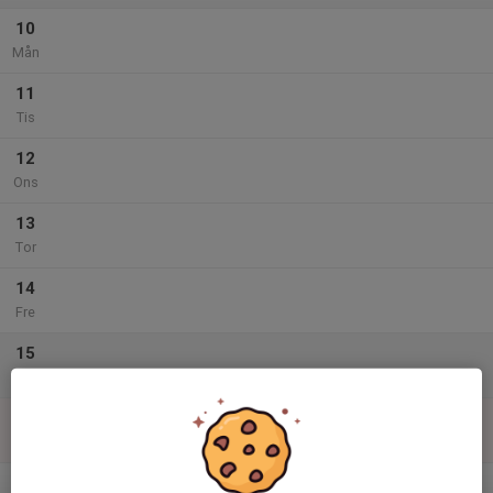
10
Mån
11
Tis
12
Ons
13
Tor
14
Fre
15
Lör
16
Sön
v.29