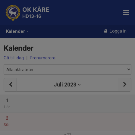
OK KÅRE
HD13-16
Logga in
Kalender
Kalender
Gå till idag
|
Prenumerera
Juli 2023
1
Lör
2
Sön
v.27