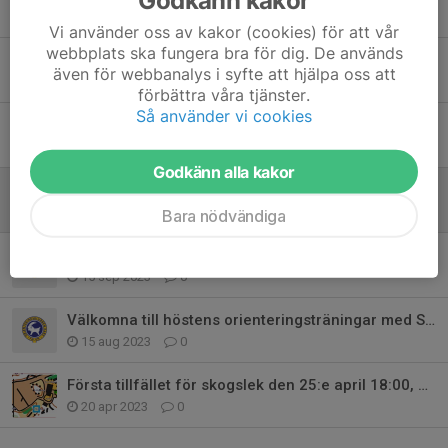
7 aug 2024
0
Vi använder oss av kakor (cookies) för att vår
webbplats ska fungera bra för dig. De används
Kartkul våren 2024
även för webbanalys i syfte att hjälpa oss att
22 apr 2024
0
förbättra våra tjänster.
Så använder vi cookies
Halloweenorientering inställd!
3 nov 2023
0
Godkänn alla kakor
Halloweenorientering 3/11
28 okt 2023
0
Bara nödvändiga
Skogslek tisdag 19/9
15 sep 2023
0
Välkomna till höstens orienteringsträningar med Skogslek
15 aug 2023
0
Första tillfället för skogslek den 25:e april 18:00, Plats: Kårestugan
20 apr 2023
0