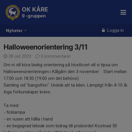
OK KÅRE
9 -gruppen
Logga in
Nyheter
Halloweenorientering 3/11
28 okt 2023
0 kommentarer
Om ni vill köra läskig orientering på höstlovet vill vi tipsa om
Halloweenorienteringen i Kålgårn den 3 november: Start mellan
17:00 och 18:30 (19:00 om det behövs).
Samling vid "bangolfen". Undvik att ta bilen. Lämpligt från 4-10 år.
Inga förkunskaper krävs.
Ta med:
- ficklampa
- en vuxen att hålla i hand
- en begagnad leksak som bidrag till prisbordet Kostnad 50