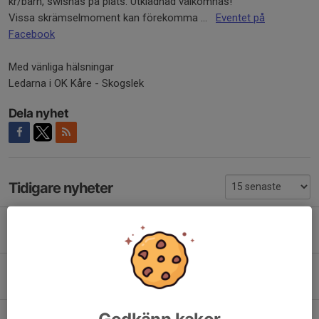
kr/barn, swishas på plats. Utklädnad välkomnas!
Vissa skrämselmoment kan förekomma ...
Eventet på
Facebook
Med vänliga hälsningar
Ledarna i OK Kåre - Skogslek
Dela nyhet
Tidigare nyheter
Vårterminen 2026 9-grupp födda 2017
30 apr, 18:17
0
Kontrolljägarna HT 2025
11 aug 2025
0
Godkänn kakor
Kartkul hösten 2024