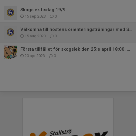
Skogslek tisdag 19/9
15 sep 2023
0
Välkomna till höstens orienteringsträningar med Skogslek
15 aug 2023
0
Första tillfället för skogslek den 25:e april 18:00, Plats: Kårestugan
20 apr 2023
0