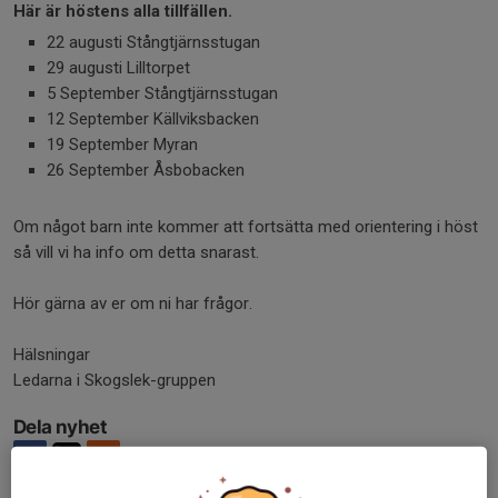
Här är höstens alla tillfällen.
22 augusti Stångtjärnsstugan
29 augusti Lilltorpet
5 September Stångtjärnsstugan
12 September Källviksbacken
19 September Myran
26 September Åsbobacken
Om något barn inte kommer att fortsätta med orientering i höst
så vill vi ha info om detta snarast.
Hör gärna av er om ni har frågor.
Hälsningar
Ledarna i Skogslek-gruppen
Dela nyhet