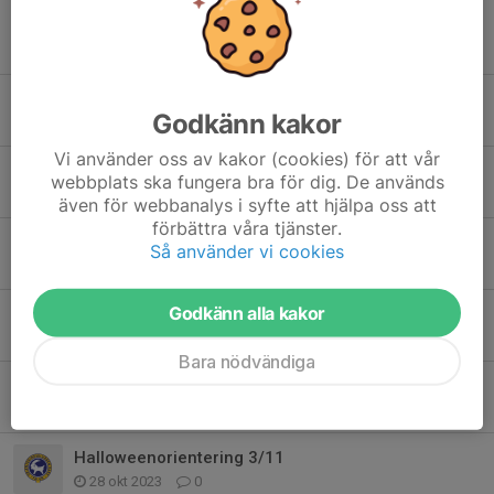
Tidigare nyheter
Vårterminen 2026 9-grupp födda 2017
Godkänn kakor
30 apr, 18:17
0
Vi använder oss av kakor (cookies) för att vår
Kontrolljägarna HT 2025
webbplats ska fungera bra för dig. De används
11 aug 2025
0
även för webbanalys i syfte att hjälpa oss att
förbättra våra tjänster.
Kartkul hösten 2024
Så använder vi cookies
7 aug 2024
0
Godkänn alla kakor
Kartkul våren 2024
22 apr 2024
0
Bara nödvändiga
Halloweenorientering inställd!
3 nov 2023
0
Halloweenorientering 3/11
28 okt 2023
0