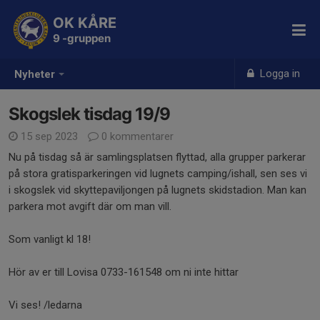
OK KÅRE
9 -gruppen
Logga in
Nyheter
Skogslek tisdag 19/9
15 sep 2023
0 kommentarer
Nu på tisdag så är samlingsplatsen flyttad, alla grupper parkerar
på stora gratisparkeringen vid lugnets camping/ishall, sen ses vi
i skogslek vid skyttepaviljongen på lugnets skidstadion. Man kan
parkera mot avgift där om man vill.
Som vanligt kl 18!
Hör av er till Lovisa 0733-161548 om ni inte hittar
Vi ses! /ledarna