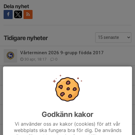
Dela nyhet
Tidigare nyheter
Vårterminen 2026 9-grupp födda 2017
30 apr, 18:17
0
Kontrolljägarna HT 2025
11 aug 2025
0
Kartkul hösten 2024
7 aug 2024
0
Kartkul våren 2024
Godkänn kakor
22 apr 2024
0
Vi använder oss av kakor (cookies) för att vår
webbplats ska fungera bra för dig. De används
Halloweenorientering inställd!