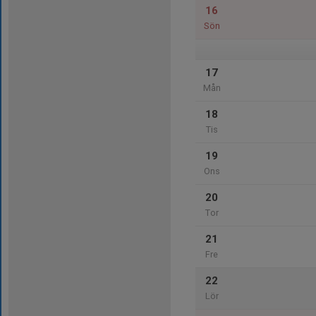
16
Sön
17
Mån
18
Tis
19
Ons
20
Tor
21
Fre
22
Lör