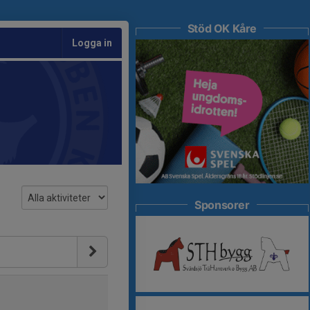
Stöd OK Kåre
Logga in
Sponsorer