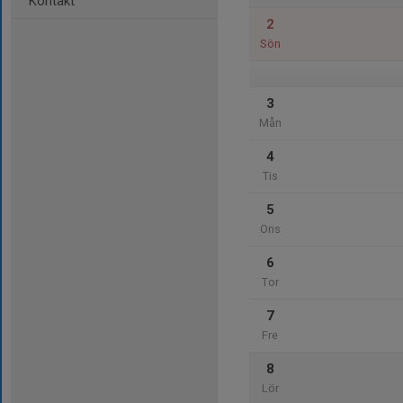
Kontakt
2
Sön
3
Mån
4
Tis
5
Ons
6
Tor
7
Fre
8
Lör