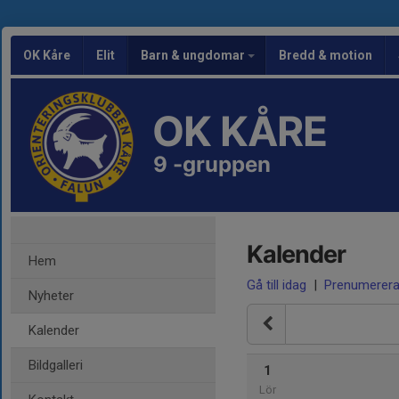
OK Kåre
Elit
Barn & ungdomar
Bredd & motion
OK KÅRE
9 -gruppen
Kalender
Hem
Gå till idag
|
Prenumerer
Nyheter
Kalender
Bildgalleri
1
Lör