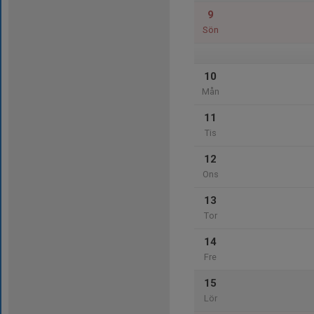
9
Sön
10
Mån
11
Tis
12
Ons
13
Tor
14
Fre
15
Lör