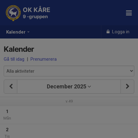
OK KÅRE
9 -gruppen
Logga in
Kalender
Kalender
Gå till idag
|
Prenumerera
December 2025
v.49
1
Mån
2
Tis