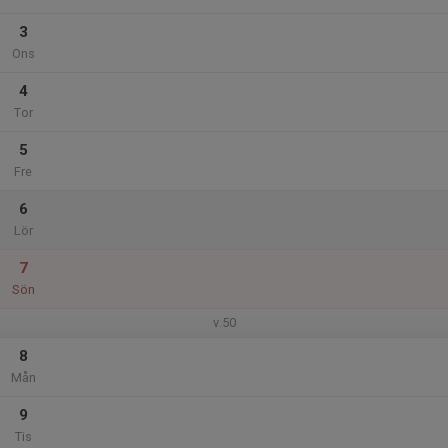
3
Ons
4
Tor
5
Fre
6
Lör
7
Sön
v.50
8
Mån
9
Tis