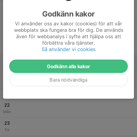
17
Godkänn kakor
Ons
Vi använder oss av kakor (cookies) för att vår
18
webbplats ska fungera bra för dig. De används
Tor
även för webbanalys i syfte att hjälpa oss att
19
förbättra våra tjänster.
Så använder vi cookies
Fre
20
Godkänn alla kakor
Lör
21
Bara nödvändiga
Sön
v.52
22
Mån
23
Tis