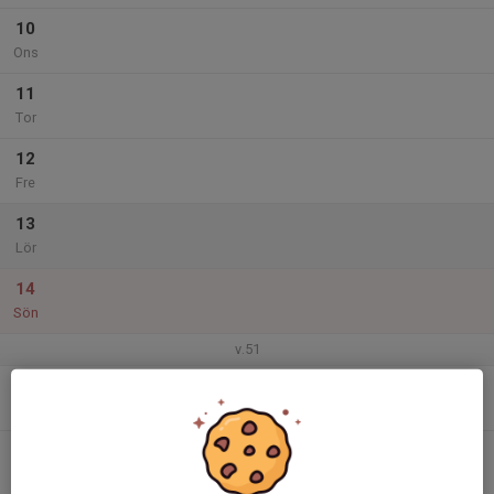
10
Ons
11
Tor
12
Fre
13
Lör
14
Sön
v.51
15
Mån
16
Tis