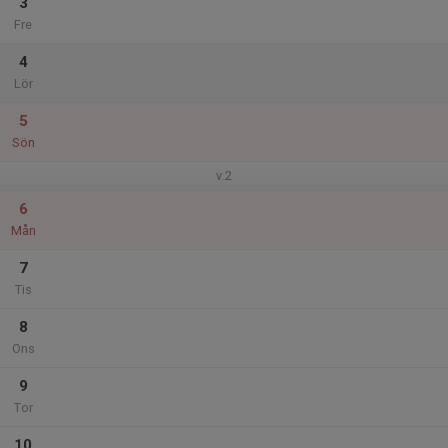
3
Fre
4
Lör
5
Sön
v.2
6
Mån
7
Tis
8
Ons
9
Tor
10