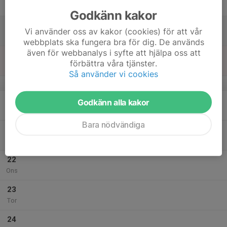
Fre
Godkänn kakor
18
Vi använder oss av kakor (cookies) för att vår
Lör
webbplats ska fungera bra för dig. De används
även för webbanalys i syfte att hjälpa oss att
19
förbättra våra tjänster.
Sön
Så använder vi cookies
v.4
20
Godkänn alla kakor
Mån
Bara nödvändiga
21
Tis
22
Ons
23
Tor
24