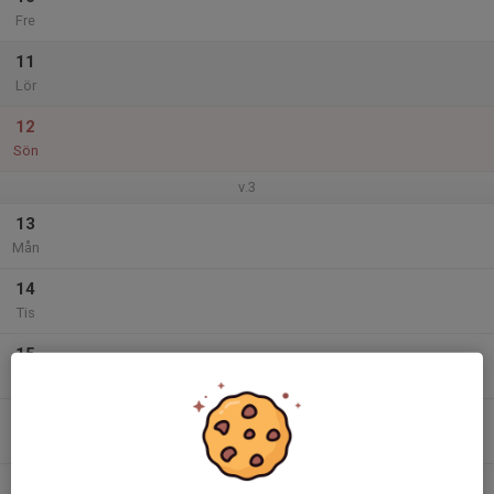
Fre
11
Lör
12
Sön
v.3
13
Mån
14
Tis
15
Ons
16
Tor
17