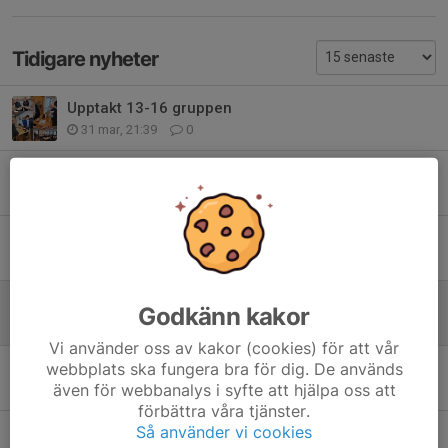
Tidigare nyheter
Upptakt 13-16 gruppen
31 mar, 21:39
0
Avslutning i 13-16 grp och info om sista veckorna
26 okt 2025
0
Avslutning i 13-16 grp i samband med KM onsdag 4 juni
25 maj 2025
0
Upptakt 13-16-gruppen Tisdag 25 mars!
Godkänn kakor
23 feb 2025
0
Vi använder oss av kakor (cookies) för att vår
Info om Skidorientering
webbplats ska fungera bra för dig. De används
även för webbanalys i syfte att hjälpa oss att
6 jan 2025
0
förbättra våra tjänster.
Så använder vi cookies
Dalacupen 2025