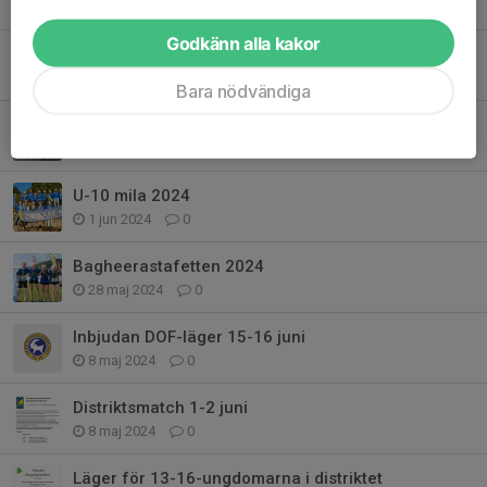
3 jan 2025
0
Godkänn alla kakor
Avslutning och sista träningsveckorna i 13-16 gruppen
11 okt 2024
0
Bara nödvändiga
Information 13-16 hösten 2024
9 aug 2024
0
U-10 mila 2024
1 jun 2024
0
Bagheerastafetten 2024
28 maj 2024
0
Inbjudan DOF-läger 15-16 juni
8 maj 2024
0
Distriktsmatch 1-2 juni
8 maj 2024
0
Läger för 13-16-ungdomarna i distriktet