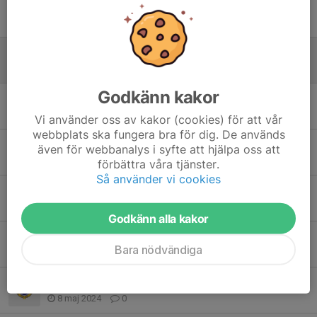
Info om Skidorientering
6 jan 2025
0
Dalacupen 2025
3 jan 2025
0
Godkänn kakor
Avslutning och sista träningsveckorna i 13-16 gruppen
11 okt 2024
0
Vi använder oss av kakor (cookies) för att vår
webbplats ska fungera bra för dig. De används
Information 13-16 hösten 2024
även för webbanalys i syfte att hjälpa oss att
9 aug 2024
0
förbättra våra tjänster.
Så använder vi cookies
U-10 mila 2024
1 jun 2024
0
Godkänn alla kakor
Bagheerastafetten 2024
Bara nödvändiga
28 maj 2024
0
Inbjudan DOF-läger 15-16 juni
8 maj 2024
0