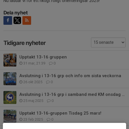
Nu laddar vi för ett riktigt roligt orienteringsår 2025!
Dela nyhet
Tidigare nyheter
Upptakt 13-16 gruppen
31 mar, 21:39
0
Avslutning i 13-16 grp och info om sista veckorna
26 okt 2025
0
Avslutning i 13-16 grp i samband med KM onsdag 4 juni
25 maj 2025
0
Upptakt 13-16-gruppen Tisdag 25 mars!
23 feb 2025
0