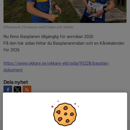
Eftersnack 25-manna med Oskar och Walter
Nu finns Basplanen tillgänglig för anmälan 2026
På den här sidan hittar du Basplananmälan och en Kårekalender
för 2026
https://www.okkare.se/okkare-elit/sida/95228/basplan-
dokument
Dela nyhet
Tidigare nyheter
Julklapp från Elitsektionen 😊