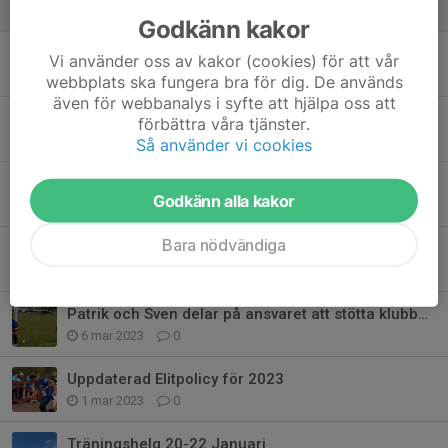
22 dec 2025
0
Godkänn kakor
Elitsektionens säsongsutvärdering 2025
Vi använder oss av kakor (cookies) för att vår
20 sep 2025
0
webbplats ska fungera bra för dig. De används
även för webbanalys i syfte att hjälpa oss att
Elitsektionens säsongsutvärdering 2024
förbättra våra tjänster.
31 okt 2024
0
Så använder vi cookies
10mila träning och 10mila kväll
Godkänn alla kakor
28 apr 2023
0
Bara nödvändiga
Säsongsupptakt-träningshelg Elit 24-26/3
11 mar 2023
0
Patrik och Sven delar på ansvaret att stötta klubbens elitdamer
6 mar 2023
0
Uppdaterad Elitpolicy för 2023
1 mar 2023
0
Träningshelg 20-22 Januari