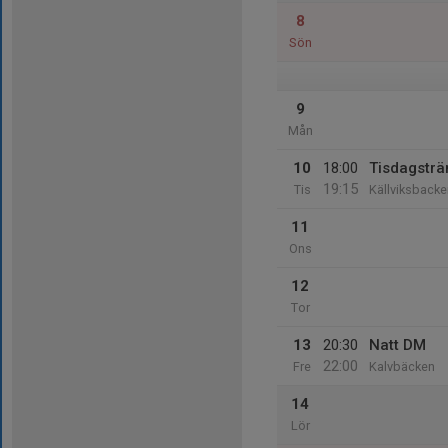
8
Sön
9
Mån
10
18:00
Tisdagsträ
19:15
Tis
Källviksbacke
11
Ons
12
Tor
13
20:30
Natt DM
22:00
Fre
Kalvbäcken
14
Lör