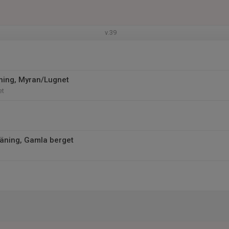
v.39
ning, Myran/Lugnet
et
äning, Gamla berget