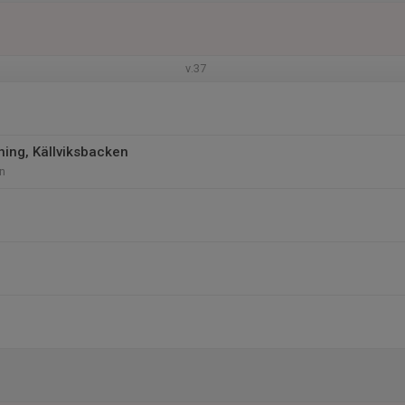
v.37
ning, Källviksbacken
n