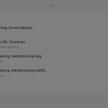
v.36
ning, Gruvrisskolan
n #5, Grycksbo
r info kommer
äning, teknikträning dag
nan
äning, teknikträning nattOL
nan