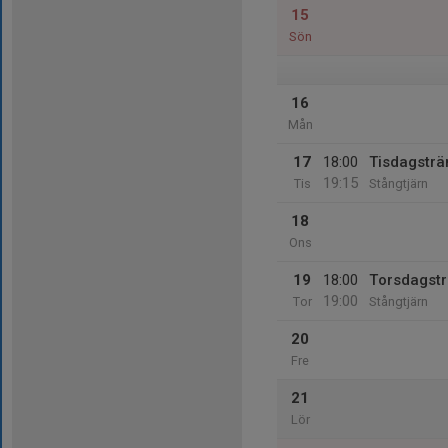
15
Sön
16
Mån
17
18:00
Tisdagsträ
19:15
Tis
Stångtjärn
18
Ons
19
18:00
Torsdagstr
19:00
Tor
Stångtjärn
20
Fre
21
Lör