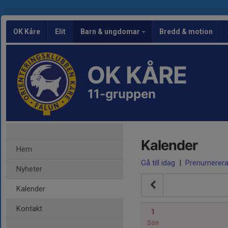
OK Kåre
Elit
Barn & ungdomar
Bredd & motion
OK KÅRE
11-gruppen
Kalender
Hem
Gå till idag
|
Prenumerer
Nyheter
Kalender
Kontakt
1
Sön