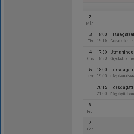
2
Mån
3
18:00
Tisdagsträ
19:15
Tis
Gruvrisskolan
4
17:30
Utmaninge
18:30
Ons
Grycksbo, me
5
18:00
Torsdagstr
19:00
Tor
Bågskytteba
20:15
Torsdagstr
21:00
Bågskytteba
6
Fre
7
Lör