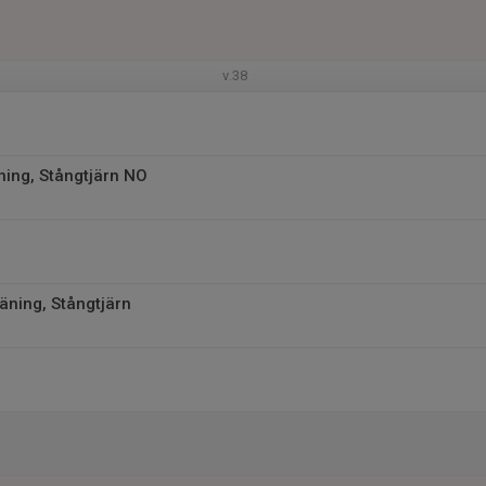
v.38
ning, Stångtjärn NO
äning, Stångtjärn