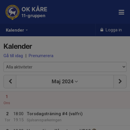
OK KÅRE
11-gruppen
Logga in
Kalender
Kalender
Gå till idag
|
Prenumerera
Maj 2024
1
Ons
2
18:00
Torsdagsträning #4 (valfri)
19:15
Tor
Sjulsarvsparkeringen