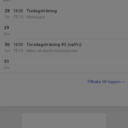
Mån
28
18:00
Tisdagsträning
19:15
Tis
Kårestugan
29
Ons
30
18:00
Torsdagsträning #5 (valfri)
19:15
Tor
Niklas vik utanför Karlsbyheden
31
Fre
Tillbaka till toppen