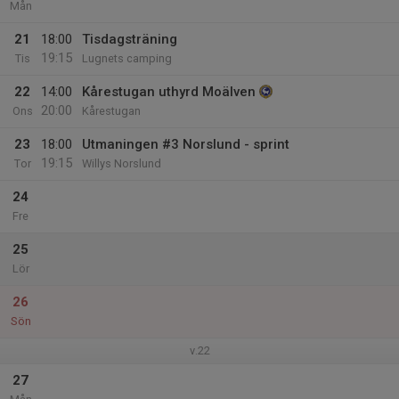
Mån
21
18:00
Tisdagsträning
19:15
Tis
Lugnets camping
22
14:00
Kårestugan uthyrd Moälven
20:00
Ons
Kårestugan
23
18:00
Utmaningen #3 Norslund - sprint
19:15
Tor
Willys Norslund
24
Fre
25
Lör
26
Sön
v.22
27