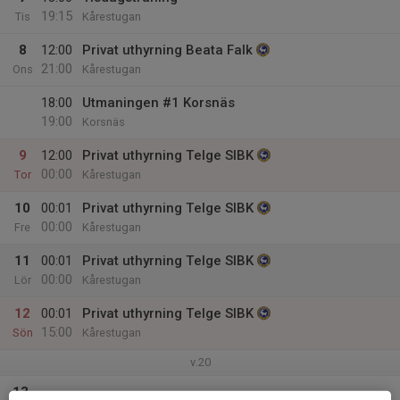
19:15
Tis
Kårestugan
8
12:00
Privat uthyrning Beata Falk
21:00
Ons
Kårestugan
18:00
Utmaningen #1 Korsnäs
19:00
Korsnäs
9
12:00
Privat uthyrning Telge SIBK
00:00
Tor
Kårestugan
10
00:01
Privat uthyrning Telge SIBK
00:00
Fre
Kårestugan
11
00:01
Privat uthyrning Telge SIBK
00:00
Lör
Kårestugan
12
00:01
Privat uthyrning Telge SIBK
15:00
Sön
Kårestugan
v.20
13