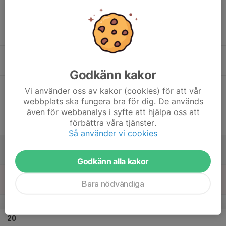
Mån
14
18:00
Tisdagsträning
19:15
Tis
Sjulsarvet/Dalahusstugan
15
18:00
Utmaningen #2 Bjursås
19:15
Ons
Bjursås
Godkänn kakor
16
Vi använder oss av kakor (cookies) för att vår
Tor
webbplats ska fungera bra för dig. De används
även för webbanalys i syfte att hjälpa oss att
17
14:00
Kårestugan uthyrd Rasbo IK
förbättra våra tjänster.
23:59
Fre
Kårestugan
Så använder vi cookies
18
00:01
Kårestugan uthyrd Rasbo IK
00:00
Lör
Kårestugan
Godkänn alla kakor
19
00:01
Kårestugan uthyrd Rasbo IK
Bara nödvändiga
15:00
Sön
Kårestugan
v.21
20