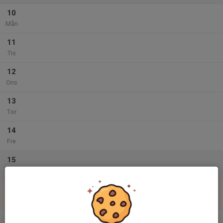
10
Mån
11
Tis
12
Ons
13
Tor
14
Fre
15
Lör
16
Sön
v.34