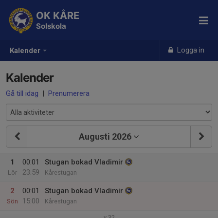
OK KÅRE
Solskola
Logga in
Kalender
Kalender
Gå till idag
|
Prenumerera
Augusti 2026
1
00:01
Stugan bokad Vladimir
23:59
Lör
Kårestugan
2
00:01
Stugan bokad Vladimir
15:00
Sön
Kårestugan
v.32