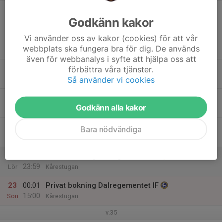
17
14:00
Hitta ut
Godkänn kakor
18:00
Mån
Kårestugan
Vi använder oss av kakor (cookies) för att vår
18
webbplats ska fungera bra för dig. De används
Tis
även för webbanalys i syfte att hjälpa oss att
19
förbättra våra tjänster.
Så använder vi cookies
Ons
20
Godkänn alla kakor
Tor
21
15:00
Privat bokning Dalregementet IF
Bara nödvändiga
23:59
Fre
Kårestugan
22
00:01
Privat bokning Dalregementet IF
23:59
Lör
Kårestugan
23
00:01
Privat bokning Dalregementet IF
15:00
Sön
Kårestugan
v.35