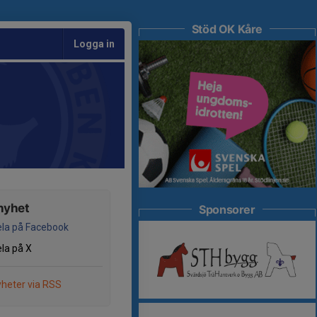
Stöd OK Kåre
Logga in
nyhet
Sponsorer
la på Facebook
la på X
heter via RSS