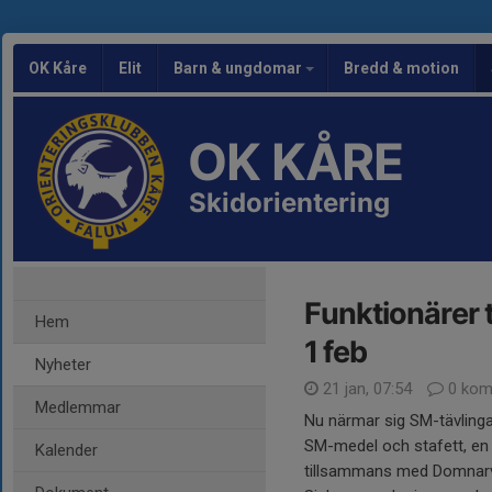
OK Kåre
Elit
Barn & ungdomar
Bredd & motion
OK KÅRE
Skidorientering
Funktionärer t
Hem
1 feb
Nyheter
21 jan, 07:54
0 kom
Medlemmar
Nu närmar sig SM-tävlinga
SM-medel och stafett, en 
Kalender
tillsammans med Domnarve