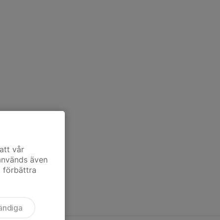
att vår
 används även
t förbättra
ändiga