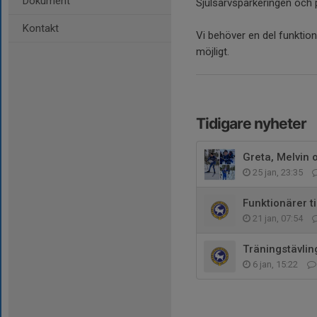
Dokument
Sjulsarvsparkeringen och 
Kontakt
Vi behöver en del funktio
möjligt.
Tidigare nyheter
Greta, Melvin 
25 jan, 23:35
Funktionärer ti
21 jan, 07:54
Träningstävlin
6 jan, 15:22