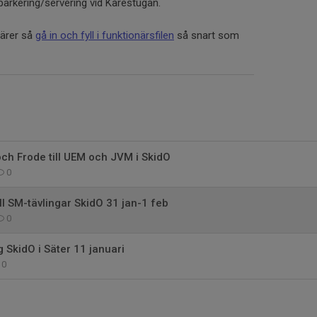
parkering/servering vid Kårestugan.
närer så
gå in och fyll i funktionärsfilen
så snart som
och Frode till UEM och JVM i SkidO
0
ll SM-tävlingar SkidO 31 jan-1 feb
0
g SkidO i Säter 11 januari
0