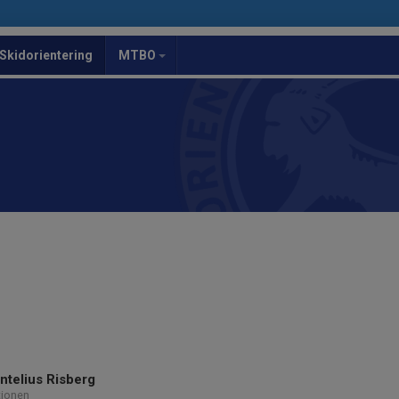
Skidorientering
MTBO
ntelius Risberg
tionen