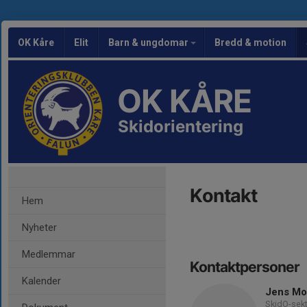
OK Kåre
Elit
Barn & ungdomar
Bredd & motion
OK KÅRE
Skidorientering
Kontakt
Hem
Nyheter
Medlemmar
Kontaktpersoner
Kalender
Jens Mo
SkidO-sek