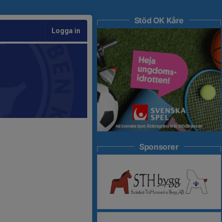
Stöd OK Kåre
Logga in
Sponsorer