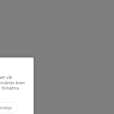
att vår
 används även
t förbättra
ändiga