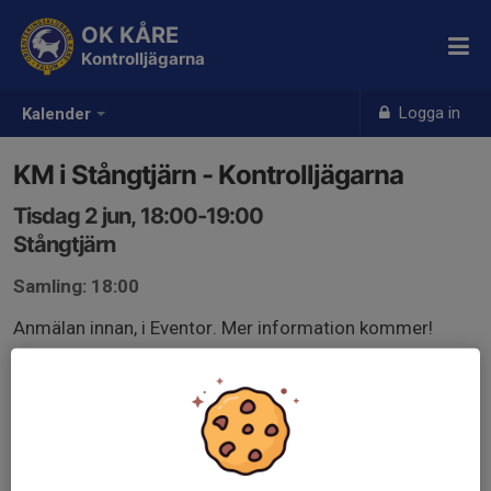
OK KÅRE
Kontrolljägarna
Logga in
Kalender
KM i Stångtjärn - Kontrolljägarna
Tisdag 2 jun, 18:00-19:00
Stångtjärn
Samling: 18:00
Anmälan innan, i Eventor. Mer information kommer!
Alltså ingen ordinarie träning den här gången, utan alla
Kontrolljägare ses på KM.