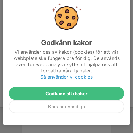
ni vill ha lite mer utmaning. Det går dock bra att träna
utan vikt. Vi tränar rörlighet, balans och styrka för hela
kroppen.
Samling onsdagar kl 18:50 i lilla idrottshallen Lugnets
Sporthall. Vi avslutar senast 20:20. De sista 20-30
Godkänn kakor
minuterna är det avslappning och stretch.
Välkomna!
Vi använder oss av kakor (cookies) för att vår
webbplats ska fungera bra för dig. De används
Anna Persson
även för webbanalys i syfte att hjälpa oss att
förbättra våra tjänster.
Så använder vi cookies
Godkänn alla kakor
Bara nödvändiga