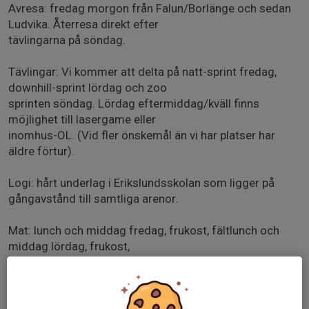
Avresa: fredag morgon från Falun/Borlänge och sedan
Ludvika. Återresa direkt efter
tävlingarna på söndag.
Tävlingar: Vi kommer att delta på natt-sprint fredag,
downhill-sprint lördag och zoo
sprinten söndag. Lördag eftermiddag/kväll finns
möjlighet till lasergame eller
inomhus-OL. (Vid fler önskemål än vi har platser har
äldre förtur).
Logi: hårt underlag i Erikslundsskolan som ligger på
gångavstånd till samtliga arenor.
Mat: lunch och middag fredag, frukost, fältlunch och
middag lördag, frukost,
fältlunch och middag söndag ingår i kostnaden.
Kostnad: cirka 1 700:-/person, inkl resa, boende, mat enl.