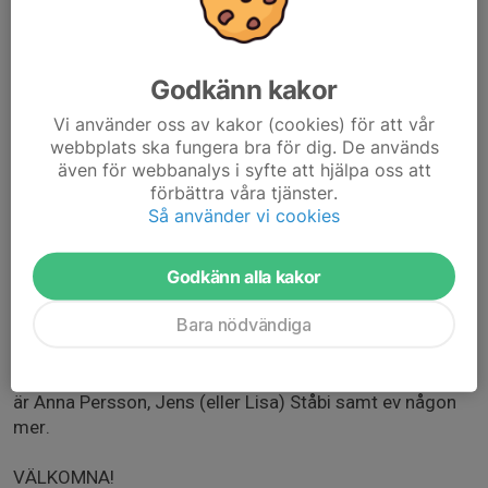
ovan och lasergame eller
inomhus-OL. Faktureras klubben i efterhand.
Om klubben deltar med fem eller fler ungdomar behöver
ledare från klubben följa
Godkänn kakor
med. De ledare som följer med förväntas hjälpa till över
Vi använder oss av kakor (cookies) för att vår
klubbgränserna.
webbplats ska fungera bra för dig. De används
även för webbanalys i syfte att hjälpa oss att
Vi behöver lämna in bindande anmälan DOF tillhanda
förbättra våra tjänster.
senast 18 oktober. Anmäl er här i kalendern så
Så använder vi cookies
sammanställer vi.
Godkänn alla kakor
OBS! Anmälan till tävlingarna sker på vanligt sätt via
Eventor.
Bara nödvändiga
Frågor? Kontakta Anders på tel 070 6981622,
anders@oksvold.com. Ledare från Kåre som åker med
är Anna Persson, Jens (eller Lisa) Ståbi samt ev någon
mer.
VÄLKOMNA!