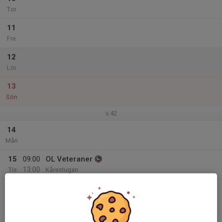
Tor
11
Fre
12
Lör
13
Sön
v.42
14
Mån
15
09:00
OL Veteraner
13:00
Tis
Kårestugan
16
Ons
17