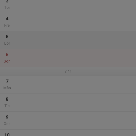
3
Tor
4
Fre
5
Lör
6
Sön
v.41
7
Mån
8
Tis
9
Ons
10