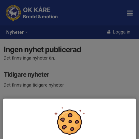
OK KÅRE
Bredd & motion
Logga in
Nyheter
Ingen nyhet publicerad
Det finns inga nyheter än.
Tidigare nyheter
Det finns inga tidigare nyheter