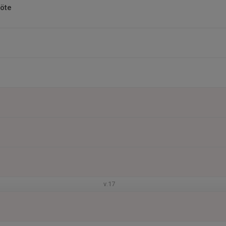
öte
v.17