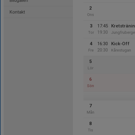
Bildgalleri
2
Kontakt
Ons
3
17:45
Kretsträni
19:30
Tor
Jungfruberge
4
16:30
Kick-Off
20:30
Fre
Kårestugan
5
Lör
6
Sön
7
Mån
8
Tis