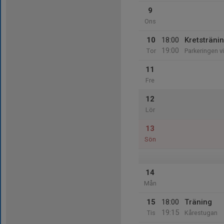
9
Ons
10
18:00
Kretstränin
19:00
Tor
Parkeringen v
11
Fre
12
Lör
13
Sön
14
Mån
15
18:00
Träning
19:15
Tis
Kårestugan