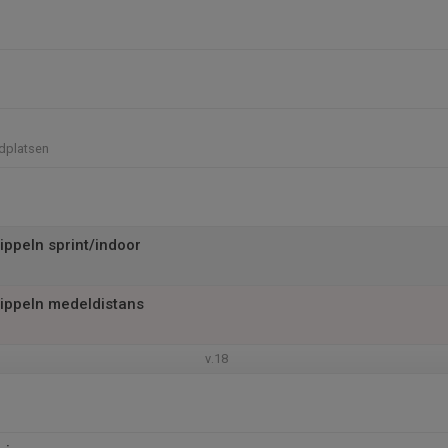
adplatsen
ippeln sprint/indoor
ippeln medeldistans
v.18