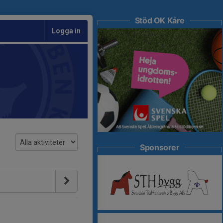
Stöd OK Kåre
Logga in
Sponsorer