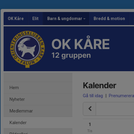
OK Kåre
Elit
Barn & ungdomar
Bredd & motion
OK KÅRE
12 gruppen
Kalender
Hem
Gå till idag
|
Prenumerer
Nyheter
Medlemmar
Kalender
1
Tis