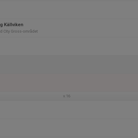
g Källviken
id City Gross-området
v.16