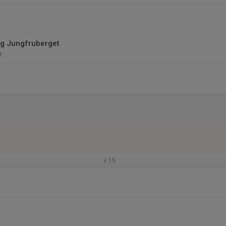
ng Jungfruberget
t
v.15