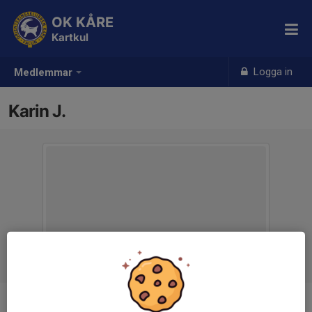
OK KÅRE
Kartkul
Logga in
Medlemmar
Karin J.
Titel
Ledare