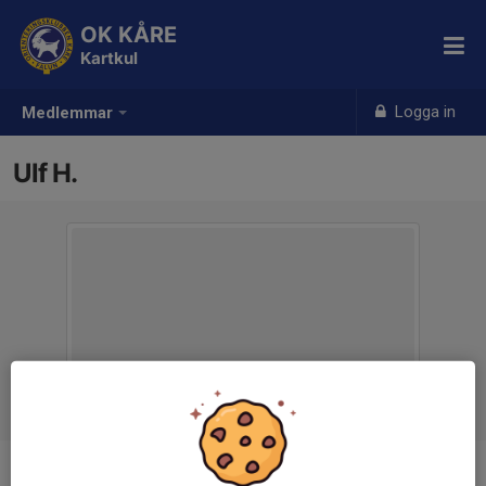
OK KÅRE
Kartkul
Logga in
Medlemmar
Ulf H.
Titel
Ledare