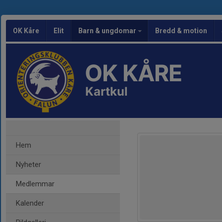
OK Kåre
Elit
Barn & ungdomar
Bredd & motion
OK KÅRE
Kartkul
Hem
Nyheter
Medlemmar
Kalender