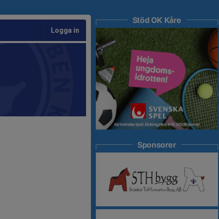
Stöd OK Kåre
Logga in
Sponsorer