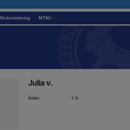
Skidorientering
MTBO
Julia v.
Ålder
6 år