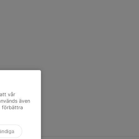
att vår
 används även
t förbättra
ändiga