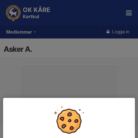
OK KÅRE
Kartkul
Logga in
Medlemmar
Asker A.
Ålder
7 år