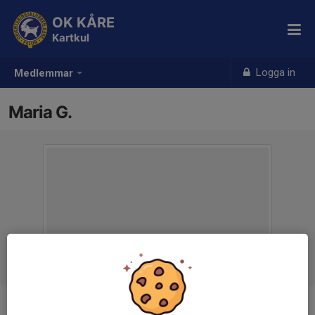
OK KÅRE
Kartkul
Logga in
Medlemmar
Maria G.
Titel
Ledare