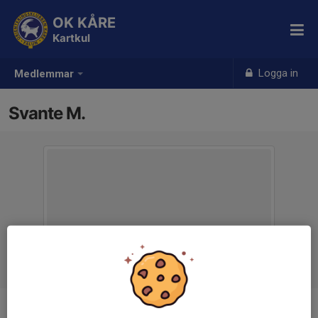
OK KÅRE
Kartkul
Logga in
Medlemmar
Svante M.
Ålder
7 år