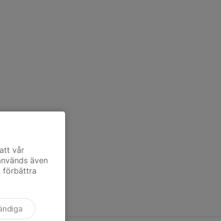
att vår
 används även
t förbättra
ändiga