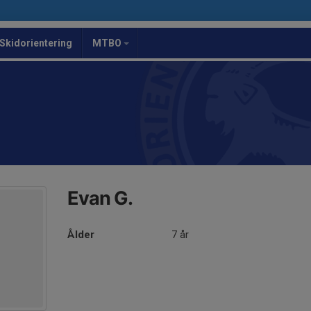
Skidorientering
MTBO
Evan G.
Ålder
7 år