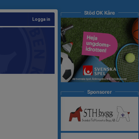
Stöd OK Kåre
Logga in
Sponsorer