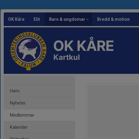
OK Kåre
Elit
Barn & ungdomar
Bredd & motion
OK KÅRE
Kartkul
Hem
Nyheter
Medlemmar
Kalender