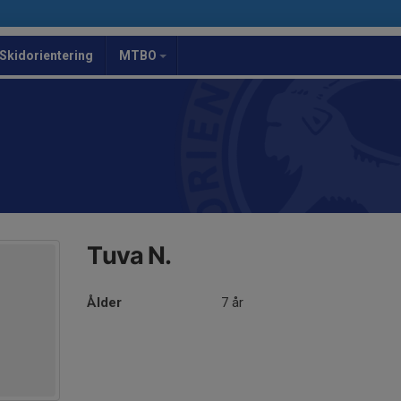
Skidorientering
MTBO
Tuva N.
Ålder
7 år