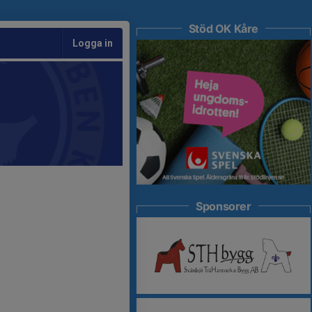
Stöd OK Kåre
Logga in
Sponsorer