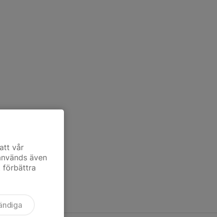
att vår
 används även
t förbättra
ändiga