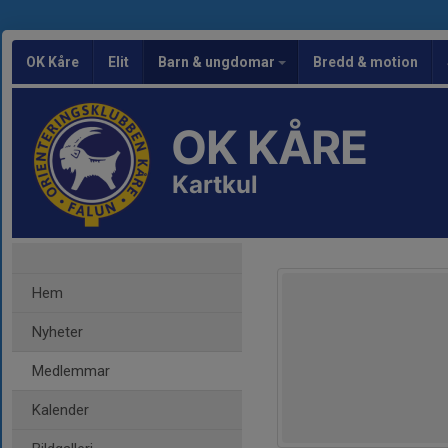
OK Kåre
Elit
Barn & ungdomar
Bredd & motion
OK KÅRE
Kartkul
Hem
Nyheter
Medlemmar
Kalender