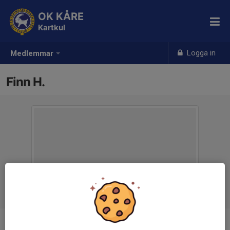
OK KÅRE
Kartkul
Logga in
Medlemmar
Finn H.
Ålder
7 år