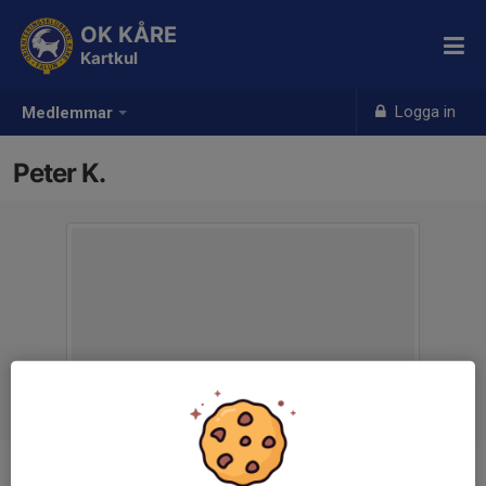
OK KÅRE
Kartkul
Logga in
Medlemmar
Peter K.
Titel
Ledare