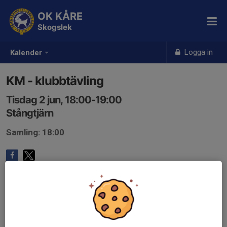
OK KÅRE
Skogslek
Logga in
Kalender
KM - klubbtävling
Tisdag 2 jun, 18:00-19:00
Stångtjärn
Samling: 18:00