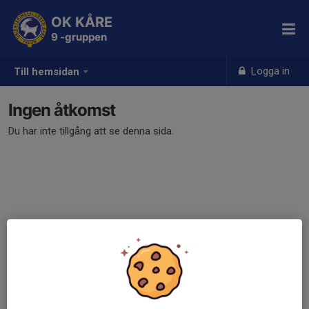
OK KÅRE
9 -gruppen
Logga in
Till hemsidan
Ingen åtkomst
Du har inte tillgång att se denna sida.