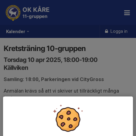
OK KÅRE
11-gruppen
Logga in
Kalender
Kretsträning 10-gruppen
Torsdag 10 apr 2025, 18:00-19:00
Källviken
Samling: 18:00, Parkeringen vid CityGross
Anmälan krävs så att vi skriver ut tillräckligt många
kartor.
Samling vid parkeringen på CityGross.