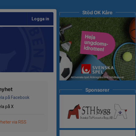
Stöd OK Kåre
Logga in
nyhet
Sponsorer
la på Facebook
la på X
heter via RSS