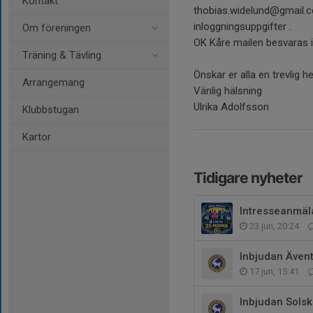
Kontakt
thobias.widelund@gmail.c
inloggningsuppgifter .
Om föreningen
OK Kåre mailen besvaras 
Träning & Tävling
Önskar er alla en trevlig h
Arrangemang
Vänlig hälsning
Ulrika Adolfsson
Klubbstugan
Kartor
Tidigare nyheter
Intresseanmä
23 jun, 20:24
Inbjudan Ävent
17 jun, 15:41
Inbjudan Solsk