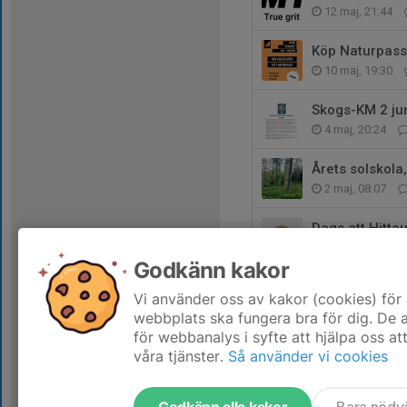
12 maj, 21:44
Köp Naturpass
10 maj, 19:30
Skogs-KM 2 jun
4 maj, 20:24
Årets solskola
2 maj, 08:07
Dags att Hittau
27 apr, 11:52
Godkänn kakor
STH Bygg ny s
Vi använder oss av kakor (cookies) för 
7 apr, 19:45
webbplats ska fungera bra för dig. De
för webbanalys i syfte att hjälpa oss at
våra tjänster.
Så använder vi cookies