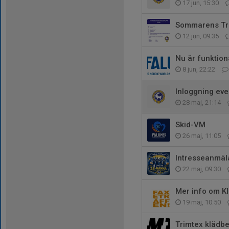
17 jun, 15:30
Sommarens Trä
12 jun, 09:35
Nu är funktion
8 jun, 22:22
Inloggning eve
28 maj, 21:14
Skid-VM
26 maj, 11:05
Intresseanmä
22 maj, 09:30
Mer info om Kl
19 maj, 10:50
Trimtex klädb