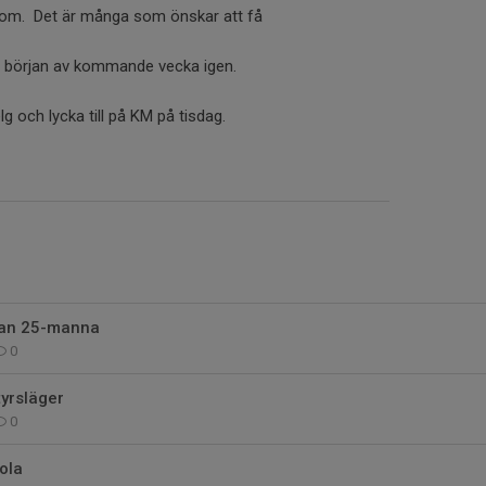
om. Det är många som önskar att få
i början av kommande vecka igen.
elg och lycka till på KM på tisdag.
lan 25-manna
0
yrsläger
0
ola