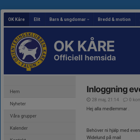
OK Kåre
Elit
Barn & ungdomar
Bredd & motion
OK KÅRE
Officiell hemsida
Inloggning ev
Hem
28 maj, 21:14
0 ko
Nyheter
Hej alla medlemmar .
Våra grupper
Kalender
Behöver ni hjälp med even
Widelund på mail