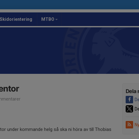
Skidorientering
MTBO
entor
Dela 
mmentarer
De
De
Ny
tor under kommande helg så ska ni höra av till Thobias