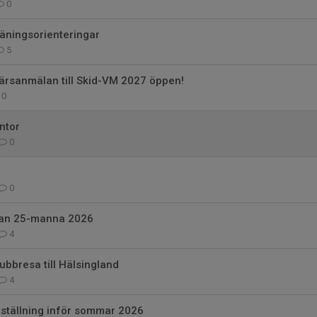
0
ningsorienteringar
5
ärsanmälan till Skid-VM 2027 öppen!
0
ntor
0
0
lan 25-manna 2026
4
ubbresa till Hälsingland
4
eställning inför sommar 2026