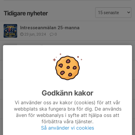
Tidigare nyheter
Intresseanmälan 25-manna
23 jun, 20:24
0
Inbjudan Äventyrsläger
17 jun, 15:41
0
Inbjudan Solskola
17 jun, 15:30
0
Sommarens Träningsorienteringar
Godkänn kakor
12 jun, 09:35
5
Vi använder oss av kakor (cookies) för att vår
Nu är funktionärsanmälan till Skid-VM 2027 öppen!
webbplats ska fungera bra för dig. De används
8 jun, 22:22
0
även för webbanalys i syfte att hjälpa oss att
förbättra våra tjänster.
Inloggning eventor
Så använder vi cookies
28 maj, 21:14
0