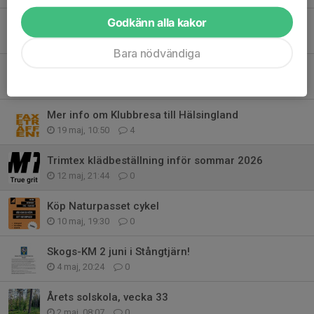
Godkänn alla kakor
Skid-VM
26 maj, 11:05
0
Bara nödvändiga
Intresseanmälan 25-manna 2026
22 maj, 09:30
4
Mer info om Klubbresa till Hälsingland
19 maj, 10:50
4
Trimtex klädbeställning inför sommar 2026
12 maj, 21:44
0
Köp Naturpasset cykel
10 maj, 19:30
0
Skogs-KM 2 juni i Stångtjärn!
4 maj, 20:24
0
Årets solskola, vecka 33
2 maj, 08:07
0