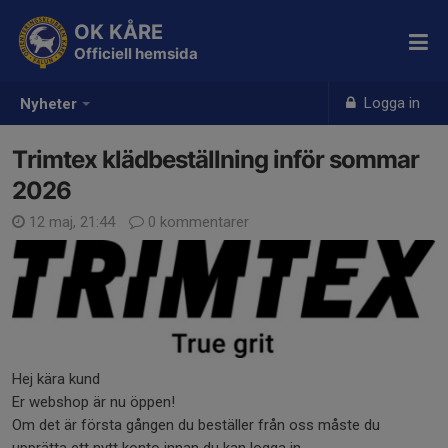
OK KÅRE
Officiell hemsida
Logga in
Nyheter
Trimtex klädbeställning inför sommar
2026
12 maj, 21:44
0 kommentarer
Hej kära kund
Er webshop är nu öppen!
Om det är första gången du beställer från oss måste du
upprätta ett nytt konto innan du kan logga in.