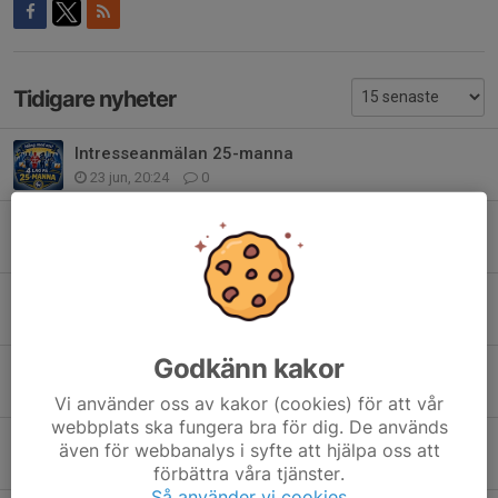
Tidigare nyheter
Intresseanmälan 25-manna
23 jun, 20:24
0
Inbjudan Äventyrsläger
17 jun, 15:41
0
Inbjudan Solskola
17 jun, 15:30
0
Godkänn kakor
Sommarens Träningsorienteringar
12 jun, 09:35
5
Vi använder oss av kakor (cookies) för att vår
webbplats ska fungera bra för dig. De används
Nu är funktionärsanmälan till Skid-VM 2027 öppen!
även för webbanalys i syfte att hjälpa oss att
8 jun, 22:22
0
förbättra våra tjänster.
Så använder vi cookies