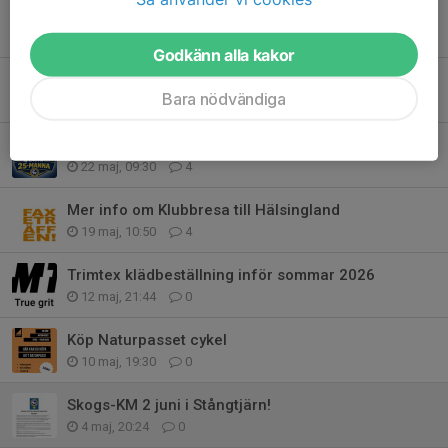
Inloggning eventor
28 maj, 21:14
0
Godkänn alla kakor
Skid-VM
Bara nödvändiga
26 maj, 11:05
0
Intresseanmälan 25-manna 2026
22 maj, 09:30
4
Mer info om Klubbresa till Hälsingland
19 maj, 10:50
4
Trimtex klädbeställning inför sommar 2026
12 maj, 21:44
0
Köp Naturpasset cykel
10 maj, 19:30
0
Skogs-KM 2 juni i Stångtjärn!
4 maj, 20:24
0