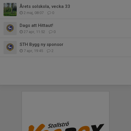
Årets solskola, vecka 33
2 maj, 08:07
0
Dags att Hittaut!
27 apr, 11:52
0
STH Bygg ny sponsor
7 apr, 19:45
2