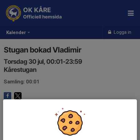
OK KÅRE
Officiell hemsida
Logga in
Kalender
Stugan bokad Vladimir
Torsdag 30 jul, 00:01-23:59
Kårestugan
Samling: 00:01