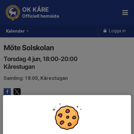
OK KÅRE
Officiell hemsida
Logga in
Kalender
Möte Solskolan
Torsdag 4 jun, 18:00-20:00
Kårestugan
Samling: 18:00, Kårestugan