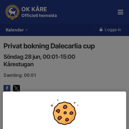
OK KÅRE
Officiell hemsida
Logga in
Kalender
Privat bokning Dalecarlia cup
Söndag 28 jun, 00:01-15:00
Kårestugan
Samling: 00:01